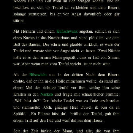
Andern Hab und Gut wohl an sich bringen könnte. Endlich
beschloss er, sich als Teufel zu verkleiden und dem Bauern
solange zuzusetzen, bis er vor Angst davonliefe oder gar
stürbe.
Mit Hörnern und einem
Kuhschwanz
angetan, schlich er sich
eines Nachts in das Nachbarhaus und stand plötzlich vor dem
Bett des Bauern. Der schrie und glaubte wirklich, es wäre der
Teufel und wusste sich vor Angst nicht zu lassen. Zwei Nächte
hatte er so den armen Mann gequält , dass er fast von Sinnen
war. Aber wenn man vom Teufel spricht, ist er nicht weit.
Als der
Bösewicht
nun in der dritten Nacht dem Bauern
drohte, daß er ihn in die Hölle mitnehmen wollte, da stand mit
einem Mal der richtige Teufel vor ihm, schlug ihm seine
Krallen in den
Nacken
und fragte mit schauerlicher Stimme:
„Well büst du?“ Der falsche Teufel war zu Tode erschrocken
und stammelte: „Och, gnädige Heer Düwel, ik bün ok en
Spöök!“ „En Plünne büst du!“ brüllte der Teufel, gab ihm
einem Tritt auf den Fuß und warf ihn aus dem Hause.
Seit der Zeit hinkte der Mann, und alle, die von ihm