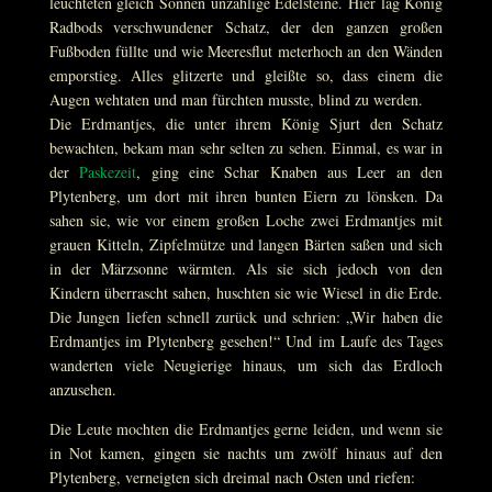
leuchteten gleich Sonnen unzählige Edelsteine. Hier lag König
Radbods verschwundener Schatz, der den ganzen großen
Fußboden füllte und wie Meeresflut meterhoch an den Wänden
emporstieg. Alles glitzerte und gleißte so, dass einem die
Augen wehtaten und man fürchten musste, blind zu werden.
Die Erdmantjes, die unter ihrem König Sjurt den Schatz
bewachten, bekam man sehr selten zu sehen. Einmal, es war in
der
Paskezeit
, ging eine Schar Knaben aus Leer an den
Plytenberg, um dort mit ihren bunten Eiern zu lönsken. Da
sahen sie, wie vor einem großen Loche zwei Erdmantjes mit
grauen Kitteln, Zipfelmütze und langen Bärten saßen und sich
in der Märzsonne wärmten. Als sie sich jedoch von den
Kindern überrascht sahen, huschten sie wie Wiesel in die Erde.
Die Jungen liefen schnell zurück und schrien: „Wir haben die
Erdmantjes im Plytenberg gesehen!“ Und im Laufe des Tages
wanderten viele Neugierige hinaus, um sich das Erdloch
anzusehen.
Die Leute mochten die Erdmantjes gerne leiden, und wenn sie
in Not kamen, gingen sie nachts um zwölf hinaus auf den
Plytenberg, verneigten sich dreimal nach Osten und riefen: