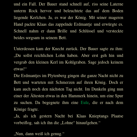
und ein Fall. Der Bauer stand schnell auf, riss seine Laterne
unterm Rock hervor und beleuchtete das auf dem Boden
liegende Kerlchen. Ja, es war der König. Mit seiner mageren
Hand packte Klaas das zappelnde Erdmantje und erwürgte es.
Schnell nahm er dann Brille und Schlüssel und versteckte
beides sorgsam in seinem Bett.
Unterdessen kam der Knecht zurück. Der Bauer sagte zu ihm:
„Du sollst reichlichen Lohn haben. Aber erst geh hin und
vergrab den kleinen Kerl im Kohlgraben. Sage jedoch keinem
etwas!“
Die Erdmantjes im Plytenberg gingen die ganze Nacht nicht zu
Bett und warteten mit Schmerzen auf ihren König. Doch er
kam auch noch den nächsten Tag nicht. Im Dunkeln ging nun
einer der Ältesten etwas in den Hammerk hinein, um eine Spur
zu suchen. Da begegnete ihm eine
Eule
, die er nach dem
Könige fragte.
„Ja, als ich gestern Nacht bei Klaas Knieptangs Plaatse
vorbeiflog, sah ich ihn die „Lohne“ hinaufgehen.“
„Nun, dann weiß ich genug.“