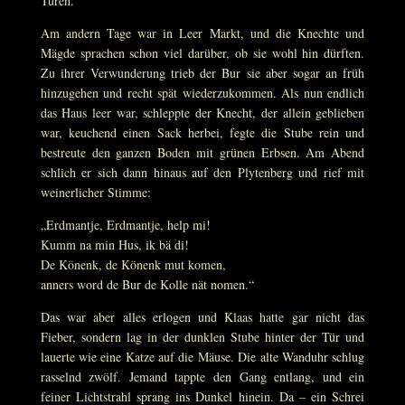
Türen.
Am andern Tage war in Leer Markt, und die Knechte und
Mägde sprachen schon viel darüber, ob sie wohl hin dürften.
Zu ihrer Verwunderung trieb der Bur sie aber sogar an früh
hinzugehen und recht spät wiederzukommen. Als nun endlich
das Haus leer war, schleppte der Knecht, der allein geblieben
war, keuchend einen Sack herbei, fegte die Stube rein und
bestreute den ganzen Boden mit grünen Erbsen. Am Abend
schlich er sich dann hinaus auf den Plytenberg und rief mit
weinerlicher Stimme:
„Erdmantje, Erdmantje, help mi!
Kumm na min Hus, ik bä di!
De Könenk, de Könenk mut komen,
anners word de Bur de Kolle nät nomen.“
Das war aber alles erlogen und Klaas hatte gar nicht das
Fieber, sondern lag in der dunklen Stube hinter der Tür und
lauerte wie eine Katze auf die Mäuse. Die alte Wanduhr schlug
rasselnd zwölf. Jemand tappte den Gang entlang, und ein
feiner Lichtstrahl sprang ins Dunkel hinein. Da – ein Schrei