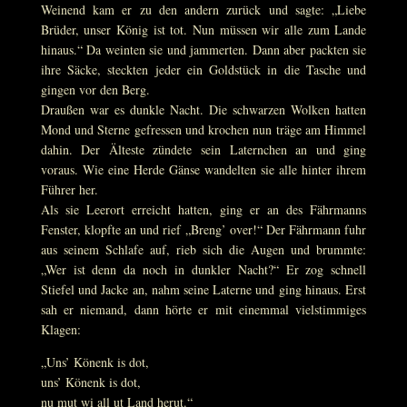
Weinend kam er zu den andern zurück und sagte: „Liebe
Brüder, unser König ist tot. Nun müssen wir alle zum Lande
hinaus.“ Da weinten sie und jammerten. Dann aber packten sie
ihre Säcke, steckten jeder ein Goldstück in die Tasche und
gingen vor den Berg.
Draußen war es dunkle Nacht. Die schwarzen Wolken hatten
Mond und Sterne gefressen und krochen nun träge am Himmel
dahin. Der Älteste zündete sein Laternchen an und ging
voraus. Wie eine Herde Gänse wandelten sie alle hinter ihrem
Führer her.
Als sie Leerort erreicht hatten, ging er an des Fährmanns
Fenster, klopfte an und rief „Breng’ over!“ Der Fährmann fuhr
aus seinem Schlafe auf, rieb sich die Augen und brummte:
„Wer ist denn da noch in dunkler Nacht?“ Er zog schnell
Stiefel und Jacke an, nahm seine Laterne und ging hinaus. Erst
sah er niemand, dann hörte er mit einemmal vielstimmiges
Klagen:
„Uns’ Könenk is dot,
uns’ Könenk is dot,
nu mut wi all ut Land herut.“