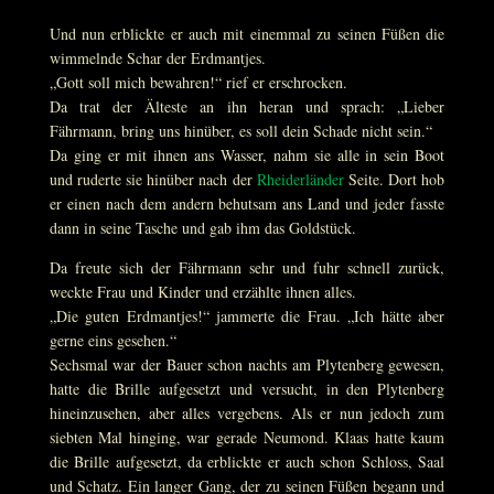
Und nun erblickte er auch mit einemmal zu seinen Füßen die
wimmelnde Schar der Erdmantjes.
„Gott soll mich bewahren!“ rief er erschrocken.
Da trat der Älteste an ihn heran und sprach: „Lieber
Fährmann, bring uns hinüber, es soll dein Schade nicht sein.“
Da ging er mit ihnen ans Wasser, nahm sie alle in sein Boot
und ruderte sie hinüber nach der
Rheiderländer
Seite. Dort hob
er einen nach dem andern behutsam ans Land und jeder fasste
dann in seine Tasche und gab ihm das Goldstück.
Da freute sich der Fährmann sehr und fuhr schnell zurück,
weckte Frau und Kinder und erzählte ihnen alles.
„Die guten Erdmantjes!“ jammerte die Frau. „Ich hätte aber
gerne eins gesehen.“
Sechsmal war der Bauer schon nachts am Plytenberg gewesen,
hatte die Brille aufgesetzt und versucht, in den Plytenberg
hineinzusehen, aber alles vergebens. Als er nun jedoch zum
siebten Mal hinging, war gerade Neumond. Klaas hatte kaum
die Brille aufgesetzt, da erblickte er auch schon Schloss, Saal
und Schatz. Ein langer Gang, der zu seinen Füßen begann und