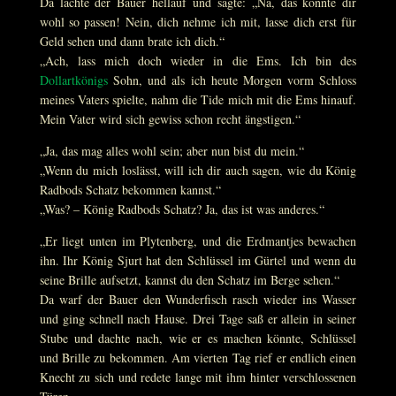
Da lachte der Bauer hellauf und sagte: „Na, das könnte dir
wohl so passen! Nein, dich nehme ich mit, lasse dich erst für
Geld sehen und dann brate ich dich.“
„Ach, lass mich doch wieder in die Ems. Ich bin des
Dollartkönigs
Sohn, und als ich heute Morgen vorm Schloss
meines Vaters spielte, nahm die Tide mich mit die Ems hinauf.
Mein Vater wird sich gewiss schon recht ängstigen.“
„Ja, das mag alles wohl sein; aber nun bist du mein.“
„Wenn du mich loslässt, will ich dir auch sagen, wie du König
Radbods Schatz bekommen kannst.“
„Was? – König Radbods Schatz? Ja, das ist was anderes.“
„Er liegt unten im Plytenberg, und die Erdmantjes bewachen
ihn. Ihr König Sjurt hat den Schlüssel im Gürtel und wenn du
seine Brille aufsetzt, kannst du den Schatz im Berge sehen.“
Da warf der Bauer den Wunderfisch rasch wieder ins Wasser
und ging schnell nach Hause. Drei Tage saß er allein in seiner
Stube und dachte nach, wie er es machen könnte, Schlüssel
und Brille zu bekommen. Am vierten Tag rief er endlich einen
Knecht zu sich und redete lange mit ihm hinter verschlossenen