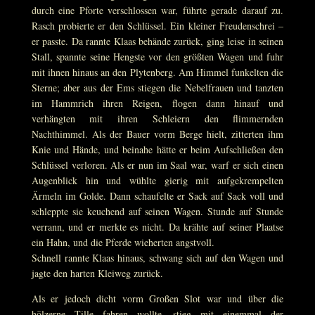
durch eine Pforte verschlossen war, führte gerade darauf zu.
Rasch probierte er den Schlüssel. Ein kleiner Freudenschrei –
er passte. Da rannte Klaas behände zurück, ging leise in seinen
Stall, spannte seine Hengste vor den größten Wagen und fuhr
mit ihnen hinaus an den Plytenberg. Am Himmel funkelten die
Sterne; aber aus der Ems stiegen die Nebelfrauen und tanzten
im Hammrich ihren Reigen, flogen dann hinauf und
verhängten mit ihren Schleiern den flimmernden
Nachthimmel. Als der Bauer vorm Berge hielt, zitterten ihm
Knie und Hände, und beinahe hätte er beim Aufschließen den
Schlüssel verloren. Als er nun im Saal war, warf er sich einen
Augenblick hin und wühlte gierig mit aufgekrempelten
Ärmeln im Golde. Dann schaufelte er Sack auf Sack voll und
schleppte sie keuchend auf seinen Wagen. Stunde auf Stunde
verrann, und er merkte es nicht. Da krähte auf seiner Plaatse
ein Hahn, und die Pferde wieherten angstvoll.
Schnell rannte Klaas hinaus, schwang sich auf den Wagen und
jagte den harten Kleiweg zurück.
Als er jedoch dicht vorm Großen Slot war und über die
hölzerne Tille fahren wollte, stieg mit einemmal der