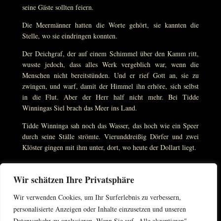
seine Gäste sollten feiern.
Die Meermänner hatten die Worte gehört, sie kannten die
Stelle, wo sie eindringen konnten.
Der Deichgraf, der auf einem Schimmel über den Kamm ritt,
wusste jedoch, dass alles Werk vergeblich war, wenn die
Menschen nicht bereitstünden. Und er rief Gott an, sie zu
zwingen, und warf, damit der Himmel ihn erhöre, sich selbst
in die Flut. Aber der Herr half nicht mehr. Bei Tidde
Winningas Siel brach das Meer ins Land.
Tidde Winninga sah noch das Wasser, das hoch wie ein Speer
durch seine Ställe strömte. Vierunddreißig Dörfer und zwei
Klöster gingen mit ihm unter, dort, wo heute der Dollart liegt.
Wir schätzen Ihre Privatsphäre
Quelle & © [Hans Friedrich Blunck, Nordseesagen,
Loewes
Wir verwenden Cookies, um Ihr Surferlebnis zu verbessern,
Verlag
, Bayreuth 1982]
personalisierte Anzeigen oder Inhalte einzusetzen und unseren
Datenverkehr zu analysieren. Wenn Sie auf „Alle akzeptieren"